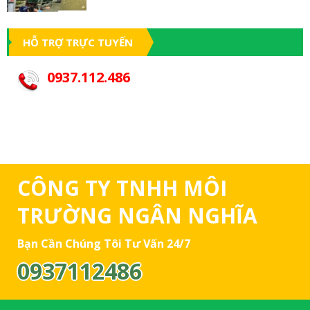
HỖ TRỢ TRỰC TUYẾN
0937.112.486
CÔNG TY TNHH MÔI
TRƯỜNG NGÂN NGHĨA
Bạn Cần Chúng Tôi Tư Vấn 24/7
0937112486