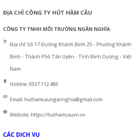
ĐỊA CHỈ CÔNG TY HÚT HẦM CẦU
CÔNG TY TNHH MÔI TRƯỜNG NGÂN NGHĨA
Địa chỉ:
Số 17 Đường Khánh Bình 25 - Phường Khánh
Bình - Thành Phố Tân Uyên - Tỉnh Bình Dương - Việt
Nam
Hotline:
0937.112.486
Email:
huthamcaungannghia@gmail.com
Website:
https://huthamcauvn.vn
CÁC DỊCH VỤ