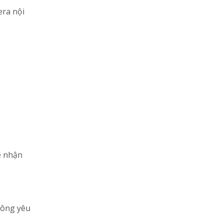
era nội
ẽ nhận
không yêu