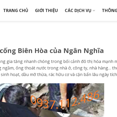
TRANG CHỦ
GIỚI THIỆU
CÁC DỊCH VỤ
THÔNG
c cống Biên Hòa của Ngân Nghĩa
ng gia tăng nhanh chóng trong bối cảnh đô thị hóa mạnh 
ống ngầm, ống thoát nước trong nhà ở, công ty, nhà hàng… t
sinh hoạt, dầu mỡ thừa, rác hữu cơ và cặn bẩn lâu ngày tích