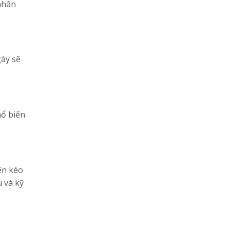
nhân
gày sẽ
ổ biến.
ẽn kéo
u và kỹ