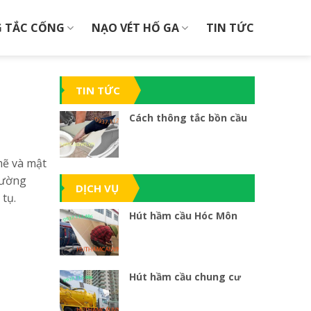
 TẮC CỐNG
NẠO VÉT HỐ GA
TIN TỨC
TIN TỨC
Cách thông tắc bồn cầu
mẽ và mật
hường
DỊCH VỤ
 tụ.
Hút hầm cầu Hóc Môn
Hút hầm cầu chung cư