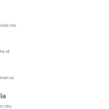
 nhất cho
nhà vệ
 toàn và
ĩa
ên sâu,