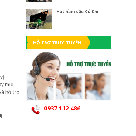
Hút hầm cầu Củ Chi
HỖ TRỢ TRỰC TUYẾN
vị
ây mùi,
và hỗ trợ
0937.112.486
a