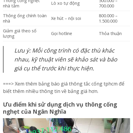
Thông cống nghẹt
500.000 –
Lò xo tự động
nhà tắm
700.000
Thông ống chính toàn
800.000 –
Xe hút – nội soi
nhà
1.500.000
Giảm giá theo số
Gọi hotline
Thỏa thuận
lượng
Lưu ý: Mỗi công trình có đặc thù khác
nhau, kỹ thuật viên sẽ khảo sát và báo
giá cụ thể trước khi thực hiện.
===> Xem thêm bảng báo giá
thông tắc cống tphcm
để
biết thêm nhiều thông tin về bảng giá hơn.
Ưu điểm khi sử dụng dịch vụ thông cống
nghẹt của Ngân Nghĩa