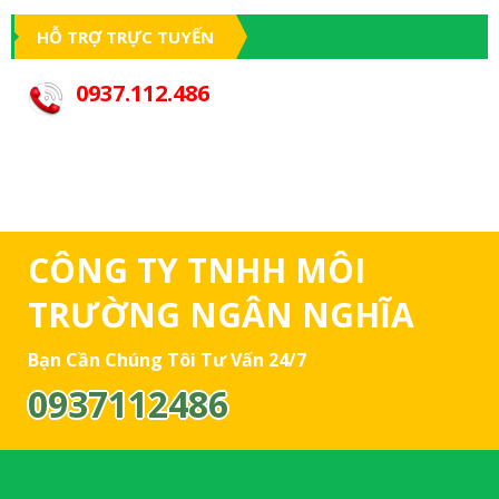
HỖ TRỢ TRỰC TUYẾN
0937.112.486
CÔNG TY TNHH MÔI
TRƯỜNG NGÂN NGHĨA
Bạn Cần Chúng Tôi Tư Vấn 24/7
0937112486