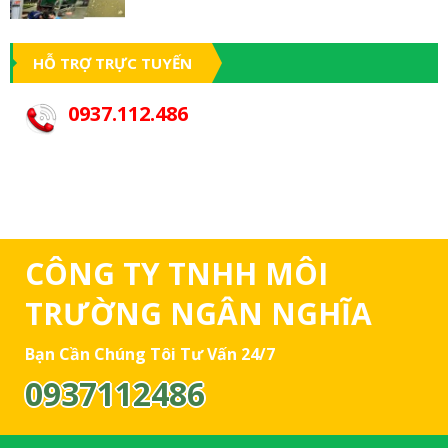
HỖ TRỢ TRỰC TUYẾN
0937.112.486
CÔNG TY TNHH MÔI
TRƯỜNG NGÂN NGHĨA
Bạn Cần Chúng Tôi Tư Vấn 24/7
0937112486