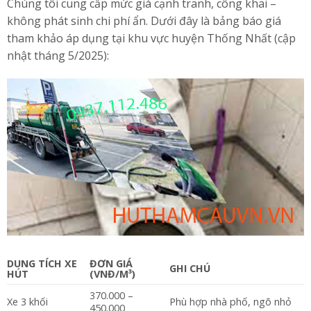
Chúng tôi cung cấp mức giá cạnh tranh, công khai –
không phát sinh chi phí ẩn. Dưới đây là bảng báo giá
tham khảo áp dụng tại khu vực huyện Thống Nhất (cập
nhật tháng 5/2025):
DUNG TÍCH XE
ĐƠN GIÁ
GHI CHÚ
HÚT
(VNĐ/M³)
370.000 –
Xe 3 khối
Phù hợp nhà phố, ngõ nhỏ
450.000