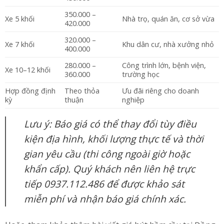
350.000 –
Xe 5 khối
Nhà trọ, quán ăn, cơ sở vừa
420.000
320.000 –
Xe 7 khối
Khu dân cư, nhà xưởng nhỏ
400.000
280.000 –
Công trình lớn, bệnh viện,
Xe 10–12 khối
360.000
trường học
Hợp đồng định
Theo thỏa
Ưu đãi riêng cho doanh
kỳ
thuận
nghiệp
Lưu ý: Báo giá có thể thay đổi tùy điều
kiện địa hình, khối lượng thực tế và thời
gian yêu cầu (thi công ngoài giờ hoặc
khẩn cấp). Quý khách nên liên hệ trực
tiếp 0937.112.486 để được khảo sát
miễn phí và nhận báo giá chính xác.