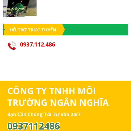
HỖ TRỢ TRỰC TUYẾN
0937.112.486
CÔNG TY TNHH MÔI
TRƯỜNG NGÂN NGHĨA
Bạn Cần Chúng Tôi Tư Vấn 24/7
0937112486