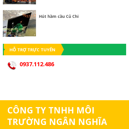
Hút hầm cầu Củ Chi
HỖ TRỢ TRỰC TUYẾN
0937.112.486
CÔNG TY TNHH MÔI
TRƯỜNG NGÂN NGHĨA