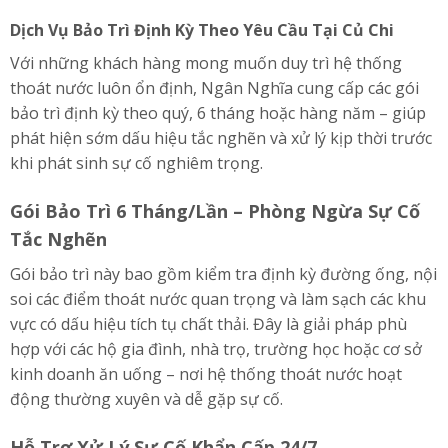
Dịch Vụ Bảo Trì Định Kỳ Theo Yêu Cầu Tại Củ Chi
Với những khách hàng mong muốn duy trì hệ thống
thoát nước luôn ổn định, Ngân Nghĩa cung cấp các gói
bảo trì định kỳ theo quý, 6 tháng hoặc hàng năm – giúp
phát hiện sớm dấu hiệu tắc nghẽn và xử lý kịp thời trước
khi phát sinh sự cố nghiêm trọng.
Gói Bảo Trì 6 Tháng/Lần – Phòng Ngừa Sự Cố
Tắc Nghẽn
Gói bảo trì này bao gồm kiểm tra định kỳ đường ống, nội
soi các điểm thoát nước quan trọng và làm sạch các khu
vực có dấu hiệu tích tụ chất thải. Đây là giải pháp phù
hợp với các hộ gia đình, nhà trọ, trường học hoặc cơ sở
kinh doanh ăn uống – nơi hệ thống thoát nước hoạt
động thường xuyên và dễ gặp sự cố.
Hỗ Trợ Xử Lý Sự Cố Khẩn Cấp 24/7